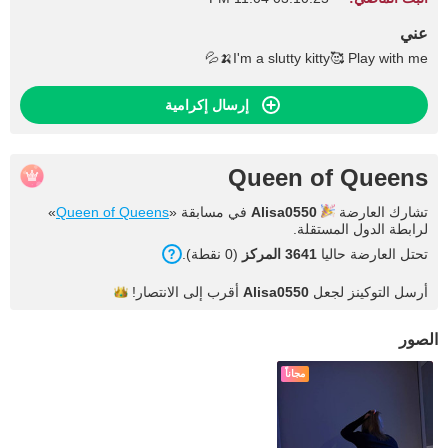
عني
I'm a slutty kitty🥰 Play with me🍌💦
إرسال إكرامية
Queen of Queens
تشارك العارضة
Alisa0550
في مسابقة «
Queen of Queens
»
لرابطة الدول المستقلة.
تحتل العارضة حاليا
3641 المركز
(0 نقطة).
أرسل التوكينز لجعل
Alisa0550
أقرب إلى
الانتصار!
الصور
مجاناً