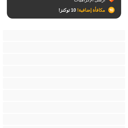
مكافأة إضافية!
10 توكنز!
آسيوي
أفضل عارضات الدردشة الخاصة
اطلاق السوائل
الأدوات
الجدة
الجنس العبودي
الصبايا
اللاتينيات