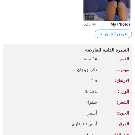
1
623
My Photos
عرض الجميع
السيرة الذاتية للعارضة
العمر:
24 سنة
مهتم بـ :
ذكر, زوجان
الارتفاع:
5'4"
الوزن:
121 lb
الشعر:
شقراء
العيون:
أسمر
العرق:
أبيض / قوقازي
شعرالعانة:
محلوق