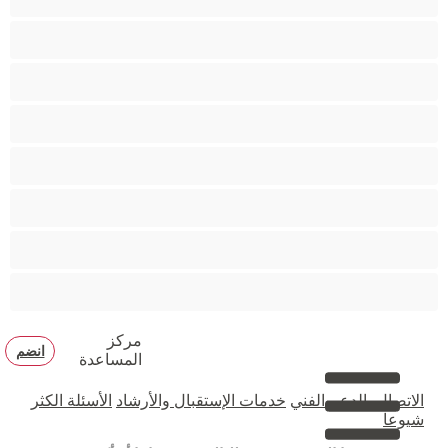
متوسطة الثديين
مدخنات
مفتولة العضلات
ممتلئات الجسم
ممثلة أفلام إباحية
ناضج
هنود
مركز
انضم
المساعدة
الاتصال بالدعم الفني
خدمات الإستقبال والأرشاد
الأسئلة الكثر
شيوعا