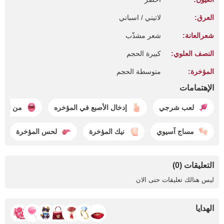
العرق:
لاتيني / اسباني
شعرالعانة:
شعر مشذّب
النصف العلوي:
كبيرة الحجم
المؤخرة:
متوسطة الحجم
الإهتمامات
لعب شرجي
إدخال الأصبع في المؤخره
من المؤ
مساج آسيوي
نيك المؤخرة
لحس المؤخرة
التعليقات (0)
ليس هنالك تعليقات حتى الان
الهدايا