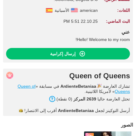
اللغات:
american
الأسبانية
البث الماضي:
22.10.25 5:51 PM
عني
Hello! Welcome to my room!
إرسال إكرامية
Queen of Queens
تشارك العارضة
ArdienteBetaniaa
في مسابقة «
Queen of
Queens
» لأمريكا اللاتينية.
تحتل العارضة حاليا
2639 المركز
(0 نقطة).
أرسل التوكينز لجعل
ArdienteBetaniaa
أقرب إلى
الانتصار!
الصور
مجاناً