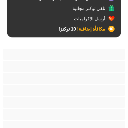
تلقي توكنز مجانية
أرسل الإكراميات
مكافأة إضافية!
10 توكنز!
آسيوي
أفضل عارضات الدردشة الخاصة
اطلاق السوائل
الأدوات
الجدة
الجنس العبودي
الصبايا