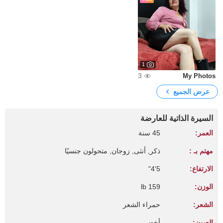
1
3
My Photos
عرض الجميع
السيرة الذاتية للعارضة
العمر:
45 سنة
مهتم بـ :
ذكر, أنثى, زوجان, متحولون جنسيًا
الارتفاع:
5'4"
الوزن:
159 lb
الشعر:
حمراء الشعر
العيون:
أخضر