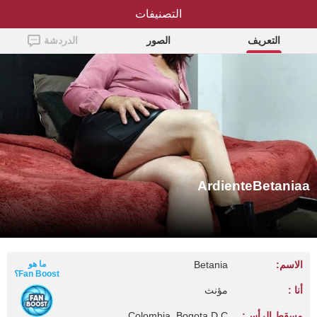
التصنيفات
ArdienteBetaniaa
التعريف
الصور
الدردشة
ArdienteBetaniaa
الاسم:
Betania
ما هو
Fan Boost؟
أنا :
مؤنث
مسقط الرأس:
Colombia, Bogota D.C.