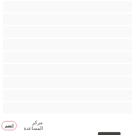
كس محلوق
مؤخرة كبيرة
متوسطة الثديين
مدخنات
مفتولة العضلات
ممتلئات الجسم
ممثلة أفلام إباحية
ناضج
هنود
مركز
انضم
المساعدة