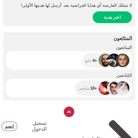
لا تمتلك العارضة أي هدايا افتراضية بعد. أرسل لها هديتها الأولى!
اختر هدية
المتابَعون
+4
المتابَعون
+4
تتابع
+18
المُتابعين
+18
متابعين
تسجيل
انضم
الدخول