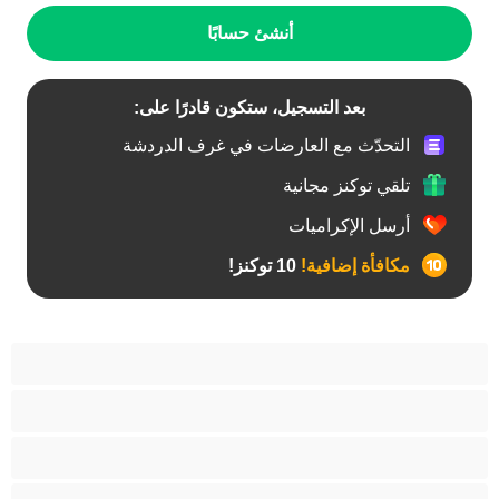
أنشئ حسابًا
بعد التسجيل، ستكون قادرًا على:
التحدّث مع العارضات في غرف الدردشة
تلقي توكنز مجانية
أرسل الإكراميات
مكافأة إضافية!
10 توكنز!
آسيوي
أفضل عارضات الدردشة الخاصة
اطلاق السوائل
الأدوات