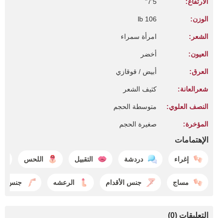
الارتفاع:
5'7"
الوزن:
106 lb
الشعر:
امرأة سمراء
العيون:
أخضر
العرق:
أبيض / قوقازي
شعرالعانة:
كثيف الشعر
النصف العلوي:
متوسطة الحجم
المؤخرة:
صغيرة الحجم
الإهتمامات
إغراء
دردشة
التقبيل
اللحس
مساج
جنس الأقدام
الرعشه
جنس الأ
التعليقات (0)