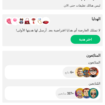
ليس هنالك تعليقات حتى الان
الهدايا
لا تمتلك العارضة أي هدايا افتراضية بعد. أرسل لها هديتها الأولى!
اختر هدية
المتابَعون
+6
المتابَعون
+6
تتابع
+327
المُتابعين
+327
متابعين