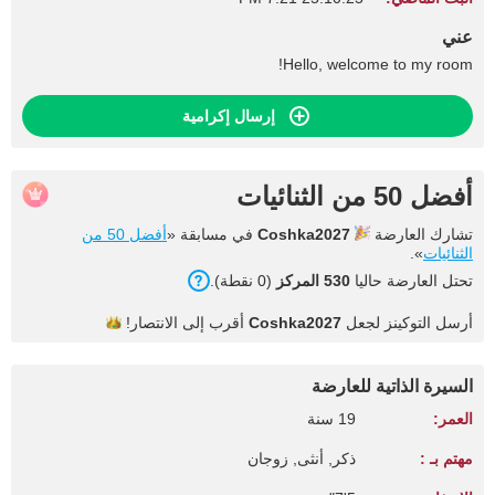
عني
Hello, welcome to my room!
إرسال إكرامية
أفضل 50 من الثنائيات
تشارك العارضة
Coshka2027
في مسابقة «
أفضل 50 من
الثنائيات
».
تحتل العارضة حاليا
530 المركز
(0 نقطة).
أرسل التوكينز لجعل
Coshka2027
أقرب إلى
الانتصار!
السيرة الذاتية للعارضة
العمر:
19 سنة
مهتم بـ :
ذكر, أنثى, زوجان