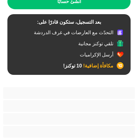
أنشئ حسابًا
بعد التسجيل، ستكون قادرًا على:
التحدّث مع العارضات في غرف الدردشة
تلقي توكنز مجانية
أرسل الإكراميات
مكافأة إضافية!
10 توكنز!
آسيوي
أفضل عارضات الدردشة الخاصة
اطلاق السوائل
الأدوات