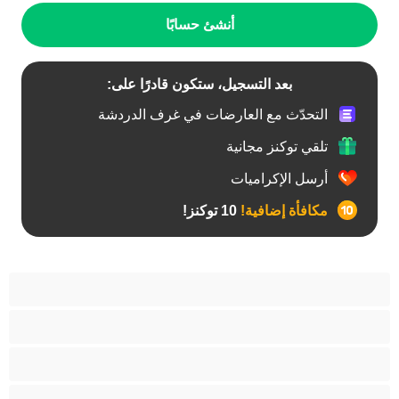
أنشئ حسابًا
بعد التسجيل، ستكون قادرًا على:
التحدّث مع العارضات في غرف الدردشة
تلقي توكنز مجانية
أرسل الإكراميات
مكافأة إضافية!
10 توكنز!
آسيوي
أفضل عارضات الدردشة الخاصة
اطلاق السوائل
الأدوات