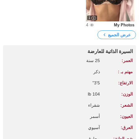
1
4
My Photos
عرض الجميع
السيرة الذاتية للعارضة
العمر:
25 سنة
مهتم بـ :
ذكر
الارتفاع:
5'3"
الوزن:
104 lb
الشعر:
شقراء
العيون:
أسمر
العرق:
آسيوي
شعرالعانة:
محلوق