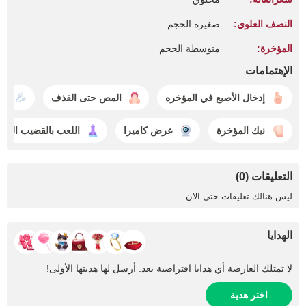
النصف العلوي:
صغيرة الحجم
المؤخرة:
متوسطة الحجم
الإهتمامات
إدخال الأصبع في المؤخره
المص حتى القذف
قذ
نيك المؤخرة
عرض كاميرا
اللعب بالقضيب الصن
التعليقات (0)
ليس هنالك تعليقات حتى الان
الهدايا
لا تمتلك العارضة أي هدايا افتراضية بعد. أرسل لها هديتها الأولى!
اختر هدية