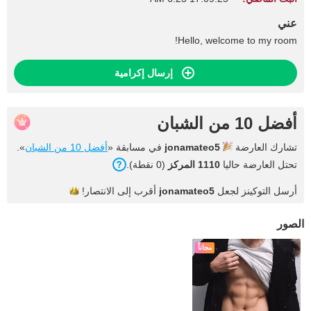
عني
Hello, welcome to my room!
إرسال إكرامية
أفضل 10 من الشبان
تشارك العارضة
jonamateo5
في مسابقة «
أفضل 10 من الشبان
».
تحتل العارضة حاليا
1110 المركز
(0 نقطة).
أرسل التوكينز لجعل
jonamateo5
أقرب إلى
الانتصار!
الصور
مجاناً