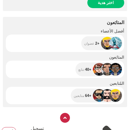
اختر هدية
المتابَعون
+2
أفضل الأعضاء
+2
عضوان
+40
المتابَعون
+40
تتابع
+64
المُتابعين
+64
متابعين
تسجيل