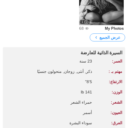
1
68
My Photos
عرض الجميع
السيرة الذاتية للعارضة
العمر:
23 سنة
مهتم بـ :
ذكر, أنثى, زوجان, متحولون جنسيًا
الارتفاع:
5'8"
الوزن:
141 lb
الشعر:
حمراء الشعر
العيون:
أسمر
العرق:
سوداء البشرة