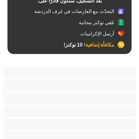
بعد التسجيل، ستكون قادرًا على:
التحدّث مع العارضات في غرف الدردشة
تلقي توكنز مجانية
أرسل الإكراميات
مكافأة إضافية!
10 توكنز!
آسيوي
أفضل عارضات الدردشة الخاصة
اطلاق السوائل
الأدوات
الجدة
الجنس العبودي