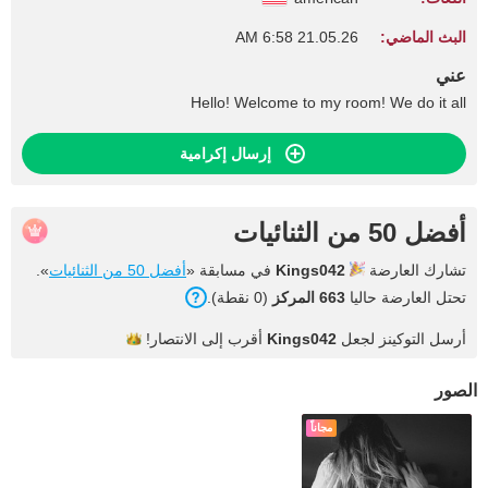
البث الماضي:
21.05.26 6:58 AM
عني
Hello! Welcome to my room! We do it all
إرسال إكرامية
أفضل 50 من الثنائيات
تشارك العارضة
Kings042
في مسابقة «
أفضل 50 من الثنائيات
».
تحتل العارضة حاليا
663 المركز
(0 نقطة).
أرسل التوكينز لجعل
Kings042
أقرب إلى
الانتصار!
الصور
مجاناً