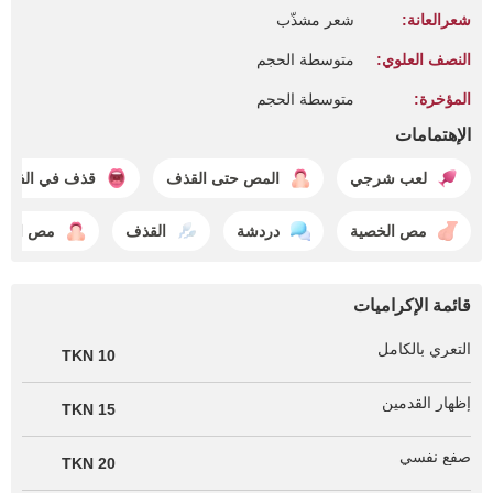
شعرالعانة:
شعر مشذّب
النصف العلوي:
متوسطة الحجم
المؤخرة:
متوسطة الحجم
الإهتمامات
لعب شرجي
المص حتى القذف
قذف في الفم
مص الخصية
دردشة
القذف
مص القض
قائمة الإكراميات
التعري بالكامل
10 TKN
إظهار القدمين
15 TKN
صفع نفسي
20 TKN