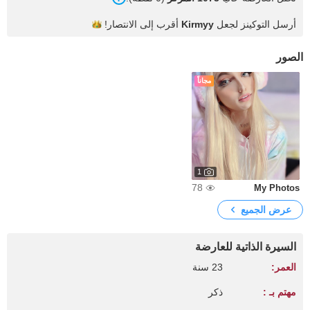
أرسل التوكينز لجعل
Kirmyy
أقرب إلى
الانتصار!
الصور
مجاناً
1
78
My Photos
عرض الجميع
السيرة الذاتية للعارضة
العمر:
23 سنة
مهتم بـ :
ذكر