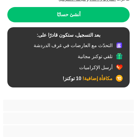
أنشئ حسابًا
بعد التسجيل، ستكون قادرًا على:
التحدّث مع العارضات في غرف الدردشة
تلقي توكنز مجانية
أرسل الإكراميات
مكافأة إضافية!
10 توكنز!
آسيوي
أفضل عارضات الدردشة الخاصة
اطلاق السوائل