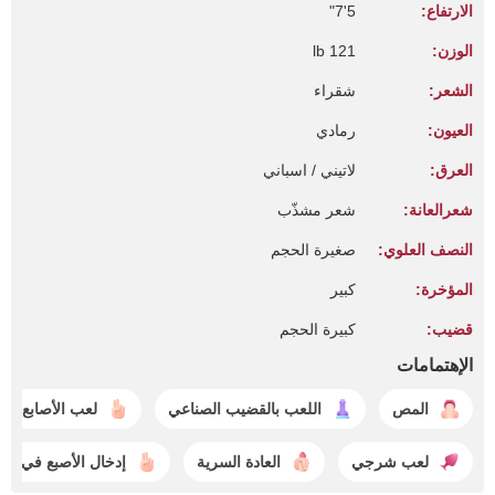
الارتفاع:
5'7"
الوزن:
121 lb
الشعر:
شقراء
العيون:
رمادي
العرق:
لاتيني / اسباني
شعرالعانة:
شعر مشذّب
النصف العلوي:
صغيرة الحجم
المؤخرة:
كبير
قضيب:
كبيرة الحجم
الإهتمامات
المص
اللعب بالقضيب الصناعي
لعب الأصابع
لعب شرجي
العادة السرية
إدخال الأصبع في ال