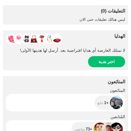
التعليقات (0)
ليس هنالك تعليقات حتى الان
الهدايا
لا تمتلك العارضة أي هدايا افتراضية بعد. أرسل لها هديتها الأولى!
اختر هدية
المتابَعون
+1
المتابَعون
+1
تتابع
+73
المُتابعين
+73
متابعين