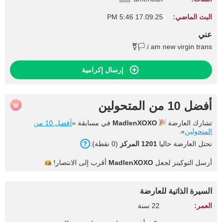
البث الماضي:
17.09.25 5:46 PM
عني
i am new virgin trans.🏳️‍⚧️
إرسال إكرامية
أفضل 10 من المتحولين
تشارك العارضة
MadlenXOXO
في مسابقة «
أفضل 10 من
المتحولين
».
تحتل العارضة حاليا
1201 المركز
(0 نقطة).
أرسل التوكينز لجعل
MadlenXOXO
أقرب إلى
الانتصار!
السيرة الذاتية للعارضة
العمر:
22 سنة