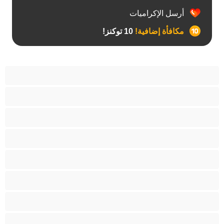
أرسل الإكراميات
مكافأة إضافية!
10 توكنز!
آسيوي
أفضل عارضات الدردشة الخاصة
اطلاق السوائل
الأدوات
الجدة
الجنس العبودي
الصبايا
اللاتينيات