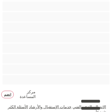
مؤخرة كبيرة
متوسطة الثديين
مدخنات
مفتولة العضلات
ممتلئات الجسم
ممثلة أفلام إباحية
ناضج
هنود
مركز
انضم
المساعدة
الاتصال بالدعم الفني
خدمات الإستقبال والأرشاد
الأسئلة الكثر
شيوعا