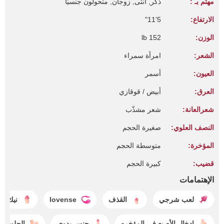
مهتم بـ :
ذكر, أنثى, زوجان, متحولون جنسيًا
الارتفاع:
5'11"
الوزن:
152 lb
الشعر:
امرأة سمراء
العيون:
أسمر
العرق:
أبيض / قوقازي
شعرالعانة:
شعر مشذّب
النصف العلوي:
صغيرة الحجم
المؤخرة:
متوسطة الحجم
قضيب:
كبيرة الحجم
الإهتمامات
لعب شرجي
القذف
lovense
نيك ال
إدخال الأصبع في المؤخره
جنس يدوي
الجلوس