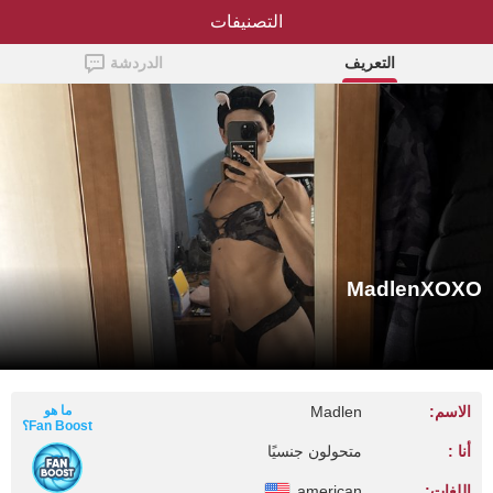
التصنيفات
MadlenXOXO
التعريف
الدردشة
MadlenXOXO
الاسم:
Madlen
ما هو
Fan Boost؟
أنا :
متحولون جنسيًا
اللغات:
american