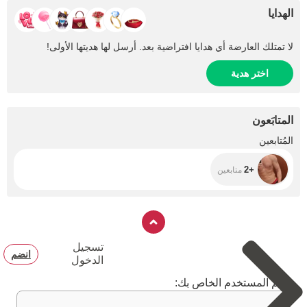
الهدايا
لا تمتلك العارضة أي هدايا افتراضية بعد. أرسل لها هديتها الأولى!
اختر هدية
المتابَعون
+2
المُتابعين
+2
متابعين
تسجيل
انضم
الدخول
اسم المستخدم الخاص بك: