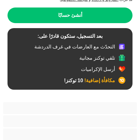
أنشئ حسابًا
بعد التسجيل، ستكون قادرًا على:
التحدّث مع العارضات في غرف الدردشة
تلقي توكنز مجانية
أرسل الإكراميات
مكافأة إضافية!
10 توكنز!
آسيوي
أفضل عارضات الدردشة الخاصة
اطلاق السوائل