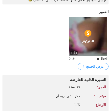
أرسل التوكينز لجعل
Melany02
أقرب إلى
الانتصار!
الصور
50 توكينز
4
0
Sexi 🔥
عرض الجميع
السيرة الذاتية للعارضة
العمر:
38 سنة
مهتم بـ :
ذكر, أنثى, زوجان
الارتفاع:
5'1"