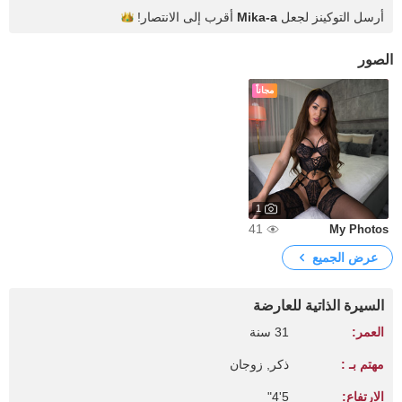
أرسل التوكينز لجعل
Mika-a
أقرب إلى
الانتصار!
الصور
مجاناً
1
41
My Photos
عرض الجميع
السيرة الذاتية للعارضة
العمر:
31 سنة
مهتم بـ :
ذكر, زوجان
الارتفاع:
5'4"