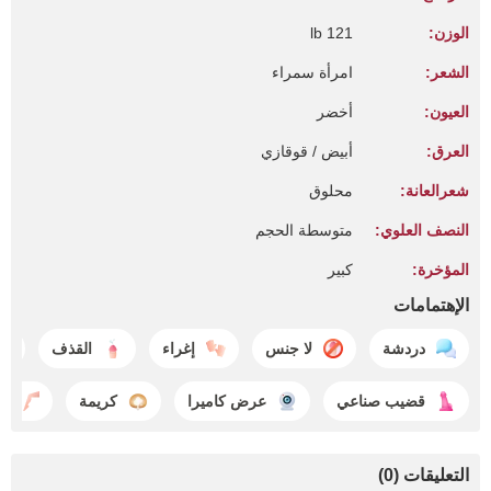
الوزن:
121 lb
الشعر:
امرأة سمراء
العيون:
أخضر
العرق:
أبيض / قوقازي
شعرالعانة:
محلوق
النصف العلوي:
متوسطة الحجم
المؤخرة:
كبير
الإهتمامات
دردشة
لا جنس
إغراء
القذف
قضيب صناعي
عرض كاميرا
كريمة
جن
التعليقات (0)