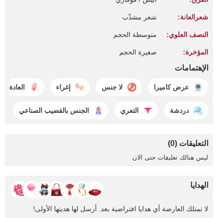
شعرالعانة:
شعر مشذّب
النصف العلوي:
متوسطة الحجم
المؤخرة:
صغيرة الحجم
الإهتمامات
عرض كاميرا
لا جنس
إغراء
العادة ال
دردشة
التعري
الجنس بالقضيب الصناعي
التعليقات (0)
ليس هنالك تعليقات حتى الان
الهدايا
لا تمتلك العارضة أي هدايا افتراضية بعد. أرسل لها هديتها الأولى!