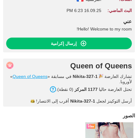
البث الماضي:
16.09.25 6:23 PM
عني
Hello! Welcome to my room!
إرسال إكرامية
Queen of Queens
تشارك العارضة
Nikita-327-1
في مسابقة «
Queen of Queens
»
لأوروبا.
تحتل العارضة حاليا
1177 المركز
(0 نقطة).
أرسل التوكينز لجعل
Nikita-327-1
أقرب إلى
الانتصار!
الصور
مجاناً