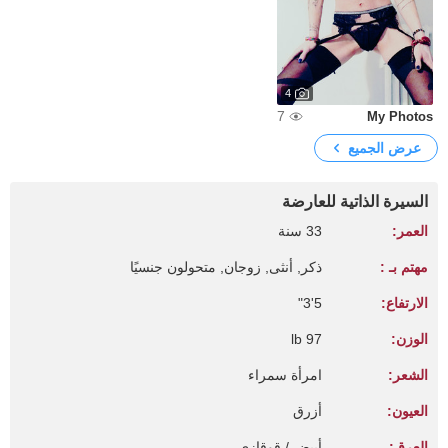
4
7
My Photos
عرض الجميع
السيرة الذاتية للعارضة
العمر:
33 سنة
مهتم بـ :
ذكر, أنثى, زوجان, متحولون جنسيًا
الارتفاع:
5'3"
الوزن:
97 lb
الشعر:
امرأة سمراء
العيون:
أزرق
العرق:
أبيض / قوقازي