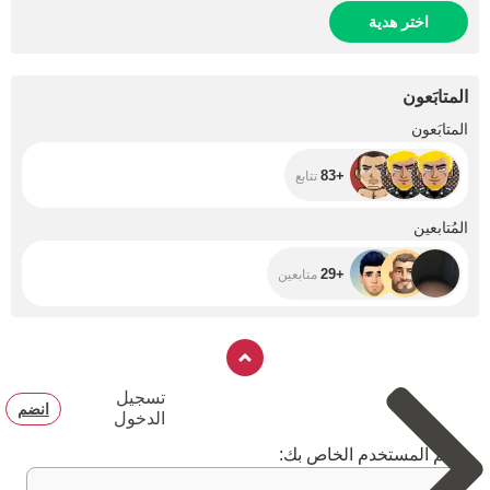
اختر هدية
المتابَعون
+83
المتابَعون
+83
تتابع
+29
المُتابعين
+29
متابعين
تسجيل
انضم
الدخول
اسم المستخدم الخاص بك: