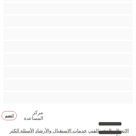
مؤخرة كبيرة
متوسطة الثديين
مدخنات
مفتولة العضلات
ممتلئات الجسم
ممثلة أفلام إباحية
ناضج
هنود
مركز
انضم
المساعدة
الاتصال بالدعم الفني
خدمات الإستقبال والأرشاد
الأسئلة الكثر