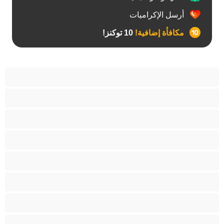
أرسل الإكراميات
مكافأة إضافية!
10 توكنز!
آسيوي
أفضل عارضات الدردشة الخاصة
اطلاق السوائل
الأدوات
الجدة
الجنس العبودي
الصبايا
اللاتينيات