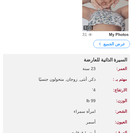
5
31
My Photos
عرض الجميع
السيرة الذاتية للعارضة
العمر:
23 سنة
مهتم بـ :
ذكر, أنثى, زوجان, متحولون جنسيًا
الارتفاع:
4'
الوزن:
99 lb
الشعر:
امرأة سمراء
العيون:
أسمر
العرق:
أبيض / قوقازي