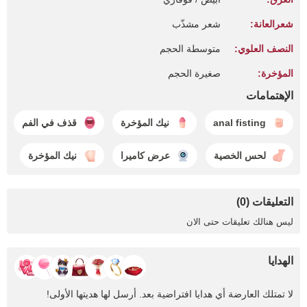
شعرالعانة:
شعر مشذّب
النصف العلوي:
متوسطة الحجم
المؤخرة:
صغيرة الحجم
الإهتمامات
anal fisting
نيك المؤخرة
قذف في الفم
لحس الخصية
عرض كاميرا
نيك المؤخرة
التعليقات (0)
ليس هنالك تعليقات حتى الان
الهدايا
لا تمتلك العارضة أي هدايا افتراضية بعد. أرسل لها هديتها الأولى!