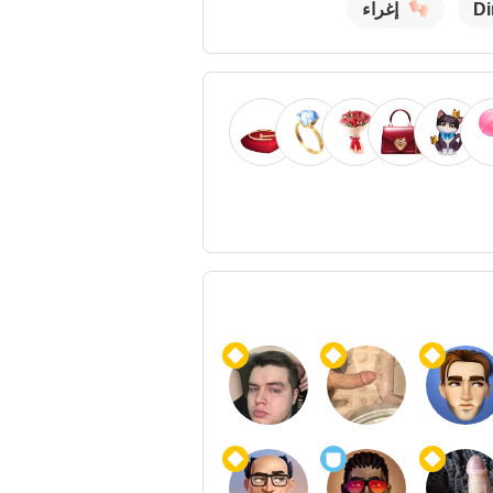
Di
إغراء