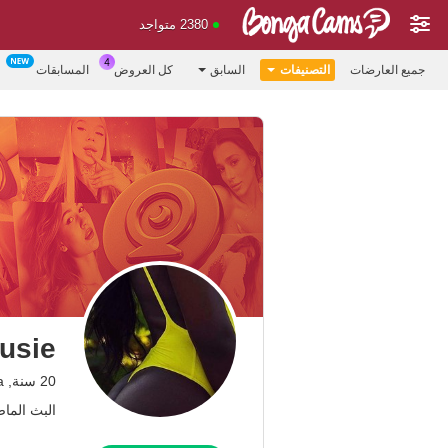
2380 متواجد
جميع العارضات
التصنيفات
السابق
كل العروض
المسابقات
pusie
20 سنة, Kenya
البث الماضي: 0.09.25