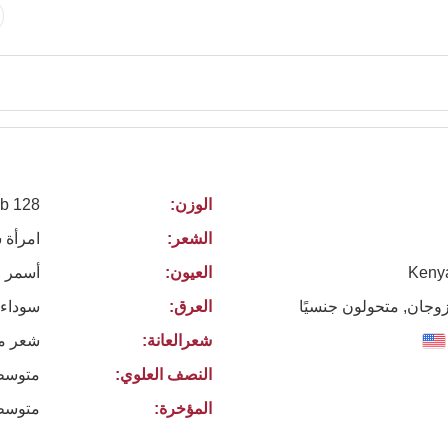
الوزن:
128 lb
الشعر:
امرأة 
Keny
العيون:
أسمر
زوجان, متحولون جنسيًا
العرق:
سوداء 
شعرالعانة:
شعر م
النصف العلوي:
متوسط
المؤخرة:
متوسط