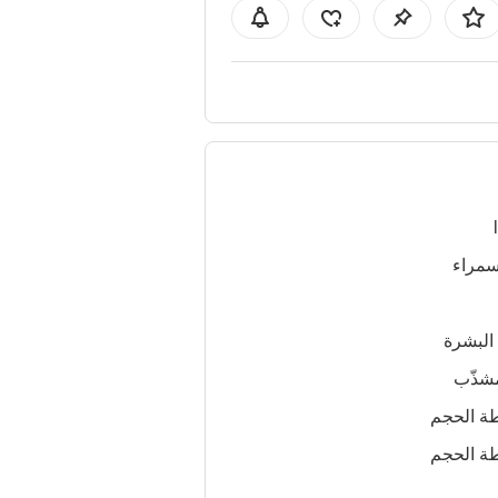
سمراء
البشرة
شذّب
ة الحجم
ة الحجم