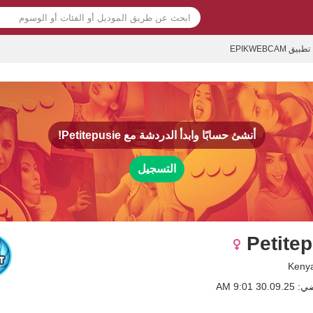
تطبيق EPIKWEBCAM
أنشئ حسابًا وابدأ الدردشة مع
Petitepusie!
التسجيل
Petite
3 9:01 AM