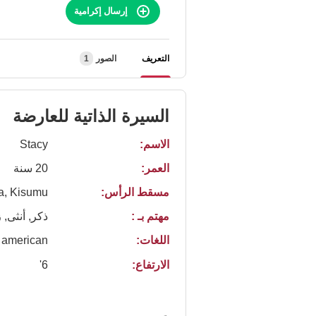
إرسال إكرامية
التعريف
الصور
1
السيرة الذاتية للعارضة
الاسم:
Stacy
العمر:
20 سنة
مسقط الرأس:
a, Kisumu
مهتم بـ :
ذكر, أنثى, 
اللغات:
american
الارتفاع:
6'