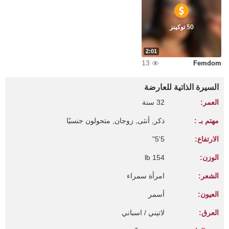
50 توكينز
2:01
13
Femdom
السيرة الذاتية للعارضة
العمر:
32 سنة
مهتم بـ :
ذكر, أنثى, زوجان, متحولون جنسيًا
الارتفاع:
5'5"
الوزن:
154 lb
الشعر:
امرأة سمراء
العيون:
أسمر
العرق:
لاتيني / اسباني