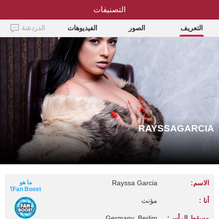
التصنيفات
RAYSSAGARCIA
التعريف
الصور
الفيديوهات
الدردشة
RAYSSAGARCIA
الاسم:
Rayssa Garcia
ما هو
Fan Boost؟
أنا :
مؤنث
مسقط الرأس:
Germany, Berlim