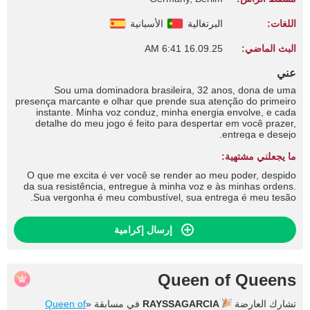
اللغات:
البرتغالية
الأسبانية
البث الماضي:
16.09.25 6:41 AM
عني
Sou uma dominadora brasileira, 32 anos, dona de uma
presença marcante e olhar que prende sua atenção do primeiro
instante. Minha voz conduz, minha energia envolve, e cada
detalhe do meu jogo é feito para despertar em você prazer,
entrega e desejo.
ما يجعلني مشتهية:
O que me excita é ver você se render ao meu poder, despido
da sua resistência, entregue à minha voz e às minhas ordens.
Sua vergonha é meu combustível, sua entrega é meu tesão.
إرسال إكرامية
Queen of Queens
تشارك العارضة
RAYSSAGARCIA
في مسابقة «
Queen of