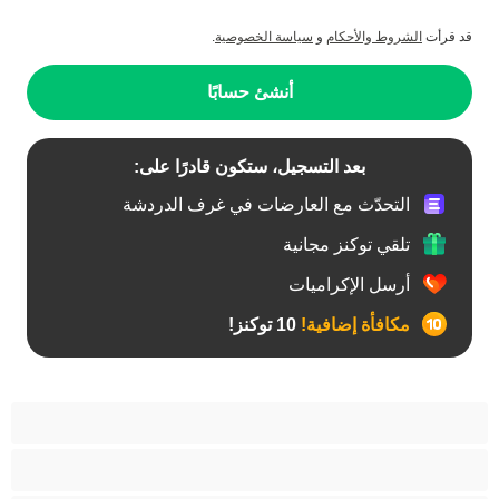
قد قرأت
الشروط والأحكام
و
سياسة الخصوصية
.
أنشئ حسابًا
بعد التسجيل، ستكون قادرًا على:
التحدّث مع العارضات في غرف الدردشة
تلقي توكنز مجانية
أرسل الإكراميات
مكافأة إضافية!
10 توكنز!
آسيوي
أفضل عارضات الدردشة الخاصة