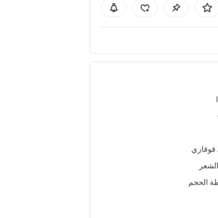
 قوقازي
لشعر
ة الحجم