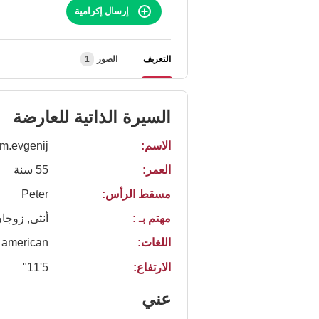
إرسال إكرامية
التعريف
الصور
1
السيرة الذاتية للعارضة
الاسم:
m.evgenij
العمر:
55 سنة
مسقط الرأس:
Peter
مهتم بـ :
أنثى, زوجا
اللغات:
american
الارتفاع:
5'11"
عني