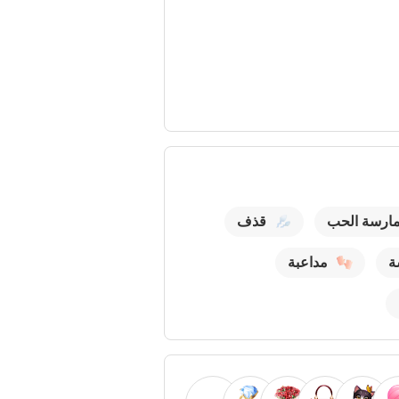
ارسة الحب
قذف
ة
مداعبة