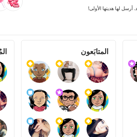
. أرسل لها هديتها الأولى!
المتابَعون
الم