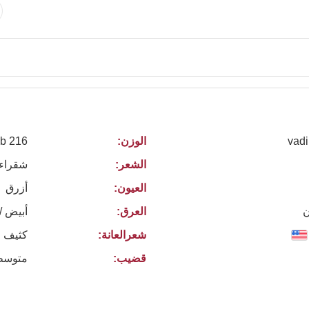
vadi
الوزن:
216 lb
الشعر:
شقراء
العيون:
أزرق
ن
العرق:
أبيض /
شعرالعانة:
كثيف ا
قضيب:
متوسط