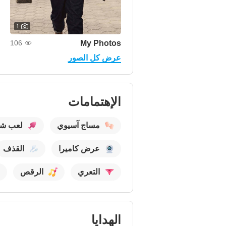
1
My Photos
106
عرض كل الصور
الإهتمامات
مساج آسيوي
لعب ش
عرض كاميرا
القذف
التعري
الرقص
الهدايا