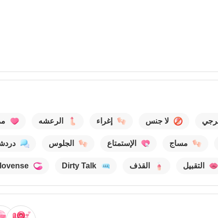
رجي
لا جنس
إغراء
الرعشه
مم
مساج
الإستمتاع
الجلوس
دردش
التقبيل
القذف
Dirty Talk
lovense