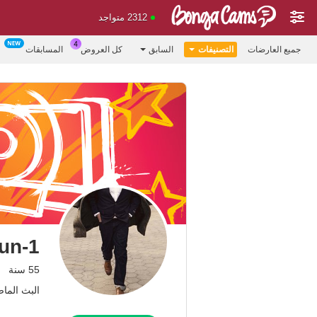
2312 متواجد
جميع العارضات
التصنيفات
السابق
كل العروض
المسابقات
un-1
55 سنة
البث الماضي: 5.06.26