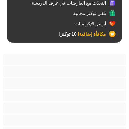
التحدّث مع العارضات في غرف الدردشة
تلقي توكنز مجانية
أرسل الإكراميات
مكافأة إضافية!
10 توكنز!
آسيوي
أفضل عارضات الدردشة الخاصة
اطلاق السوائل
الأدوات
الجدة
الجنس العبودي