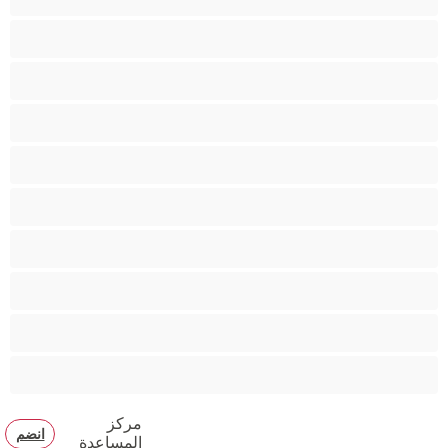
كس محلوق
مؤخرة كبيرة
متوسطة الثديين
مدخنات
مفتولة العضلات
ممتلئات الجسم
ممثلة أفلام إباحية
ناضج
هنود
مركز
انضم
المساعدة