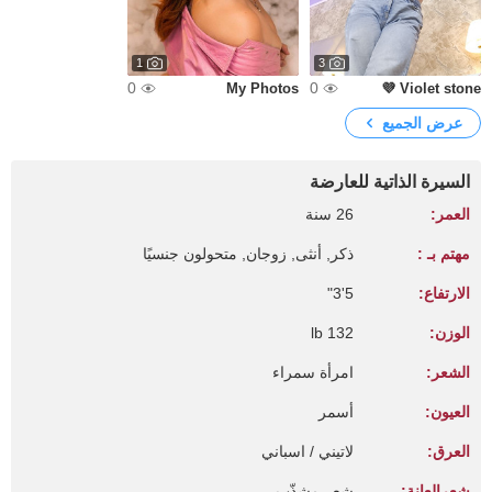
1
3
0
0
My Photos
Violet stone 💜
عرض الجميع
السيرة الذاتية للعارضة
العمر:
26 سنة
مهتم بـ :
ذكر, أنثى, زوجان, متحولون جنسيًا
الارتفاع:
5'3"
الوزن:
132 lb
الشعر:
امرأة سمراء
العيون:
أسمر
العرق:
لاتيني / اسباني
شعرالعانة:
شعر مشذّب