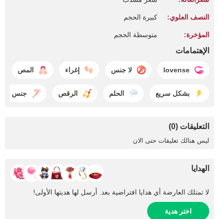
النصف العلوي:
كبيرة الحجم
المؤخرة:
متوسطة الحجم
الإهتمامات
lovense
لا جنس
إغراء
المص
بشكل سريع
الحلم
الرقص
جنس الأقد
التعليقات (0)
ليس هنالك تعليقات حتى الان
الهدايا
لا تمتلك العارضة أي هدايا افتراضية بعد. أرسل لها هديتها الأولى!
اختر هدية