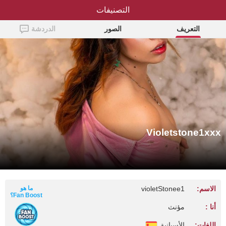
التصنيفات
Violetstone1xxx
التعريف
الصور
الدردشة
Violetstone1xxx
الاسم:
violetStonee1
ما هو
Fan Boost؟
أنا :
مؤنث
اللغات:
الأسبانية