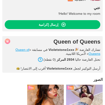
عني
Hello! Welcome to my room!
إرسال إكرامية
Queen of Queens
تشارك العارضة
Violetstone1xxx
في مسابقة «
Queen of
Queens
» لأمريكا اللاتينية.
تحتل العارضة حاليا
2934 المركز
(0 نقطة).
أرسل التوكينز لجعل
Violetstone1xxx
أقرب إلى
الانتصار!
الصور
مجاناً
مجاناً