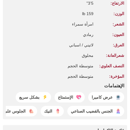
الارتفاع:
5'3"
الوزن:
159 lb
الشعر:
امرأة سمراء
العيون:
رمادي
العرق:
لاتيني / اسباني
شعرالعانة:
محلوق
النصف العلوي:
متوسطة الحجم
المؤخرة:
متوسطة الحجم
الإهتمامات
عرض كاميرا
الإستمتاع
بشكل سريع
الجنس بالقضيب الصناعي
النيك
الجلوس على ا