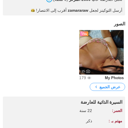
أرسل التوكينز لجعل
zamararaw
أقرب إلى
الانتصار!
الصور
مجاناً
15
179
My Photos
عرض الجميع
السيرة الذاتية للعارضة
العمر:
22 سنة
مهتم بـ :
ذكر