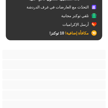
التحدّث مع العارضات في غرف الدردشة
تلقي توكنز مجانية
أرسل الإكراميات
مكافأة إضافية!
10 توكنز!
آسيوي
أفضل عارضات الدردشة الخاصة
اطلاق السوائل
الأدوات
الجدة
الجنس العبودي