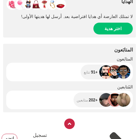
الهدايا
لا تمتلك العارضة أي هدايا افتراضية بعد. أرسل لها هديتها الأولى!
اختر هدية
المتابَعون
+91
المتابَعون
+91
تتابع
+202
المُتابعين
+202
متابعين
تسجيل
انضم